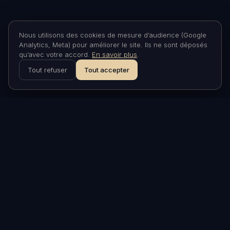
Nous utilisons des cookies de mesure d’audience (Google
Analytics, Meta) pour améliorer le site. Ils ne sont déposés
qu’avec votre accord.
En savoir plus
.
Tout refuser
Tout accepter
ASTRONARIUM
Nuits insolites sous les étoiles
à Aniane, Hérault. À 30
minutes de Montpellier.
VISITER
Nuits insolites