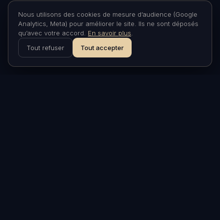
Nous utilisons des cookies de mesure d’audience (Google
Analytics, Meta) pour améliorer le site. Ils ne sont déposés
qu’avec votre accord.
En savoir plus
.
Tout refuser
Tout accepter
ASTRONARIUM
Nuits insolites sous les étoiles
à Aniane, Hérault. À 30
minutes de Montpellier.
VISITER
Nuits insolites
Bons cadeaux