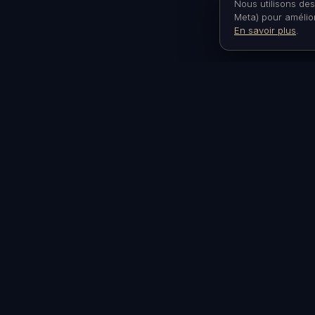
Nous utilisons de
Meta) pour amélior
En savoir plus
.
ASTRONARIUM
VISITER
Nuits inso
Nuits insolites sous les étoiles
à Aniane, Hérault. À 30
Bons ca
minutes de Montpellier.
À propos
©
2026
Astronarium. Tous droits réservés.