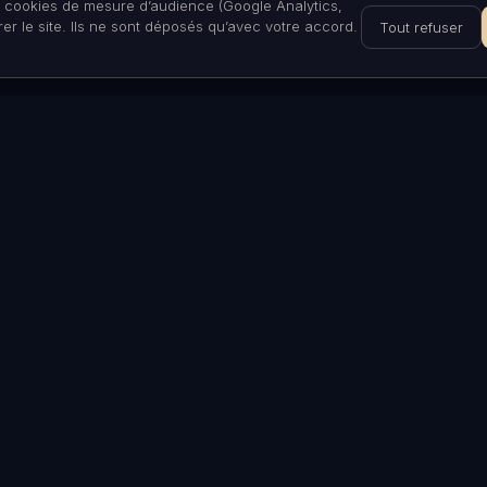
s cookies de mesure d’audience (Google Analytics,
er le site. Ils ne sont déposés qu’avec votre accord.
Tout refuser
LÉGAL
lites
Mentions légales
deaux
CGV
Politique de confidentialité
Politique d'annulation
Contact