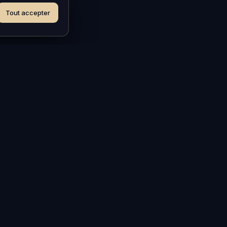
Tout accepter
CONTACT
Une question, un projet de séjour sur-
mesure ? Écrivez-nous, nous
répondons vite.
NOUS ÉCRIRE
Instagram
Facebook