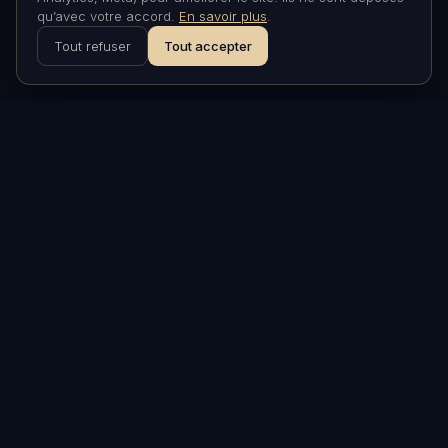
qu’avec votre accord.
En savoir plus
.
Tout refuser
Tout accepter
ASTRONARIUM
Nuits insolites sous les étoiles
à Aniane, Hérault. À 30
minutes de Montpellier.
VISITER
Nuits insolites
Bons cadeaux
À propos