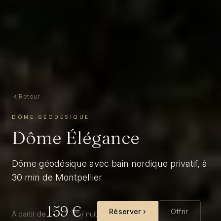
Retour
DÔME GÉODÉSIQUE
Dôme Élégance
Dôme géodésique avec bain nordique privatif, à
30 min de Montpellier
159
€
Réserver ›
Offrir
À partir de
/ nuit