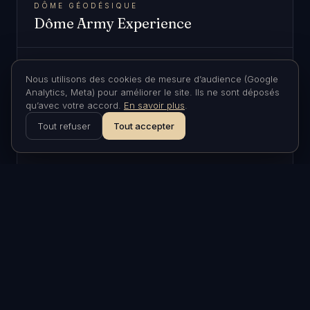
DÔME GÉODÉSIQUE
Dôme Army Experience
Prix pour 2 personnes, jusqu'à 6 personnes en
Nous utilisons des cookies de mesure d’audience (Google
option
Analytics, Meta) pour améliorer le site. Ils ne sont déposés
Prix initial pour 2 personnes, puis jusqu'à 4 lits. (30 € / personne
qu’avec votre accord.
En savoir plus
.
supplémentaire)
Tout refuser
Tout accepter
Lit supplémentaire disponible (+
30
€)
199
€
Basse saison
/ nuit
229
€
Haute saison
/ nuit
+ Taxe de séjour
3.17
€ / pers. / nuit
Réserver ce séjour ›
Offrir en cadeau